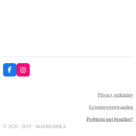
F
I
a
n
c
s
e
t
Privacy verklaring
b
a
o
g
Leveringsvoorwaarden
o
r
k
a
Probleem met bestellen
?
m
© 2020 - 2025 MATRESHKA